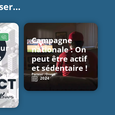
er...
Campagne
our
nationale : On
e
peut être actif
et sédentaire !
 et
Porteur : Onaps
2024