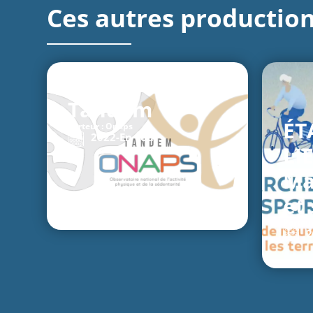
Ces autres production
Tandem
ÉT
Porteur : Onaps
2022-
En cours
LI
Ma
et
Porteu
2