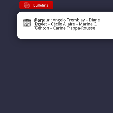
Bulletins
Porteur : Angelo Tremblay – Diane
Mars
Drolet – Cécile Allaire – Marine C.
2021
Genton – Carine Frappa-Rousse