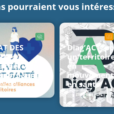
s pourraient vous intéress
AT DES
Diag’ACT, p
EUX :
un territoir
rche, vélo
en
 sport-santé
mouvement
r : ADMA
en santé
022-
2023
Porteur : Onaps
2023-
En cours