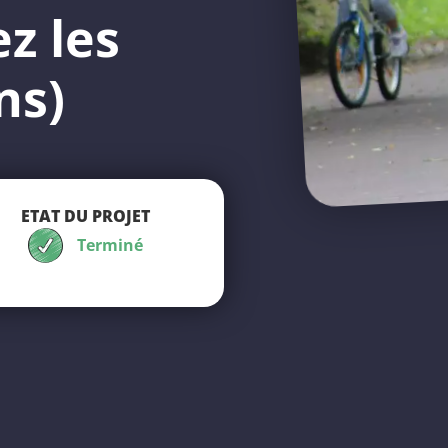
z les
ns)
ETAT DU PROJET
Terminé