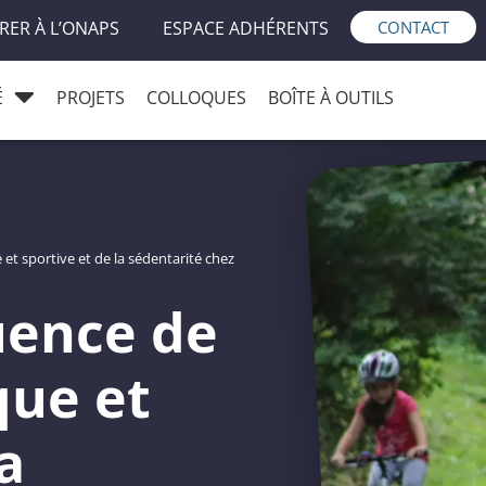
RER À L’ONAPS
ESPACE ADHÉRENTS
CONTACT
É
PROJETS
COLLOQUES
BOÎTE À OUTILS
e et sportive et de la sédentarité chez
uence de
que et
a