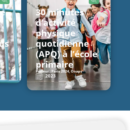
ce
30 minutes
d’activité
physique
lus
quotidienne
(APQ) à l’école
et,
primaire
Porteur : Paris 2024, Onaps
2023