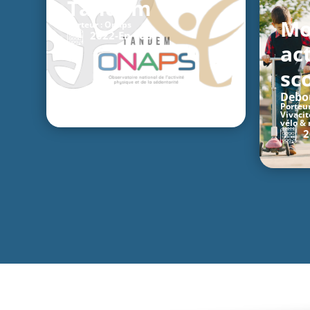
Tandem
Mo
Porteur : Onaps
2022-
En cours
ac
sc
Debou
Porteur
Vivacit
vélo &
2