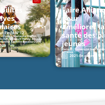
bilités
Faire Allian
tives
pour
olaires
améliorer la
t l’info N°12
santé des p
 : Onaps, Marianne Duffet,
és IDF, Thibault Hardy, Réseau
jeunes
 marche, Camille Boceno CCEG
025
Porteur : Université Jean Monn
Alliance
2021-
En cours