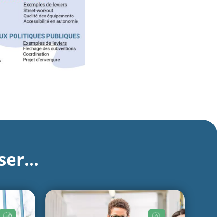
er...