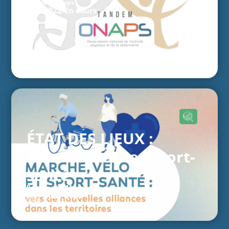
Porteur : Onaps
2022-
En cours
ÉTAT DES LIEUX :
Marche, vélo et sport-
santé
Porteur : ADMA
2022-
2023