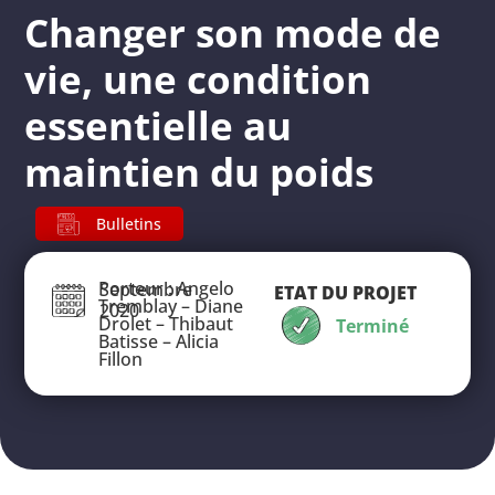
Changer son mode de
vie, une condition
essentielle au
maintien du poids
Bulletins
Porteur : Angelo
Septembre
ETAT DU PROJET
Tremblay – Diane
2020
Drolet – Thibaut
Terminé
Batisse – Alicia
Fillon