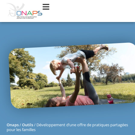
Onaps
/
Outils
/
Développement d’une offre de pratiques partagées
pour les familles