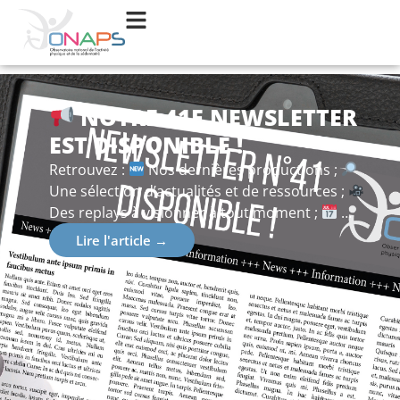
NOTRE 41E NEWSLETTER
EST DISPONIBLE !
Retrouvez :
Nos dernières productions ;
Une sélection d’actualités et de ressources ;
Des replays à visionner à tout moment ;
…
Lire l'article →