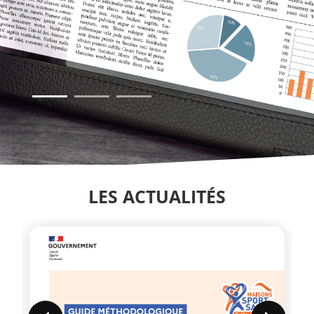
1
2
3
LES ACTUALITÉS