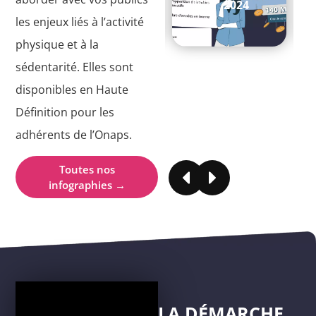
2024
2024
7
les enjeux liés à l’activité
physique et à la
sédentarité. Elles sont
disponibles en Haute
Définition pour les
adhérents de l’Onaps.
Toutes nos
infographies →
LA DÉMARCHE